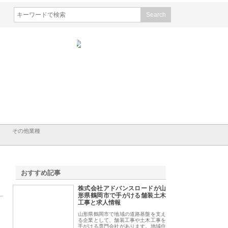
会社ＣＳＡの事業内容と強
株式会社山形道路が手がける舗
ホクシン設備株式会
徹底解説
装工事と土木技術の全容
る給排水空調消火設
績と強み
その他業種
おすすめ記事
株式会社アドバンスロードが山
1
形県鶴岡市で手がける舗装土木
工事と求人情報
山形県鶴岡市で地域の道路基盤を支え
る企業として、舗装工事や土木工事を
手がける専門会社があります。地域住