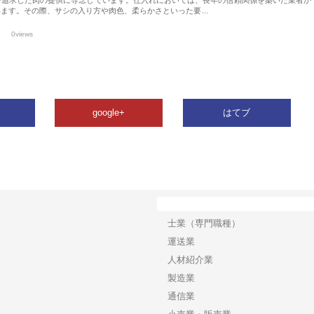
います。その際、サシの入り方や肉色、柔らかさといった要…
0views
google+
はてブ
カテゴリー
士業（専門職種）
運送業
人材紹介業
製造業
通信業