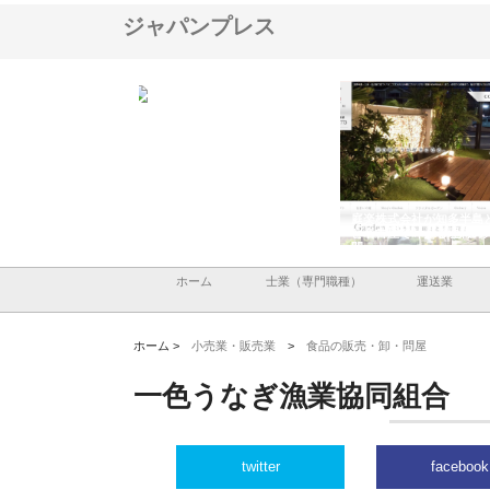
ジャパンプレス
ＯＮＯｃｏｍｐａｎｙ
株式会社アセットイノベーショ
庭楽株式会社が知多半島
ら広域配送を実現でき
ンのワンルーム投資で始める資
と名古屋で叶える理想の
産形成と老後準備
間
ホーム
士業（専門職種）
運送業
ホーム >
小売業・販売業
>
食品の販売・卸・問屋
一色うなぎ漁業協同組合
twitter
facebook