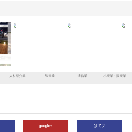
と三河
株式会社ナツハラが建設と鋲螺
株式会社メタルエースの企業サ
株式
外構空
で滋賀の暮らしを支える理由
イトが提供する充実した情報内
みを
容とは
人材紹介業
製造業
通信業
小売業・販売業
google+
はてブ