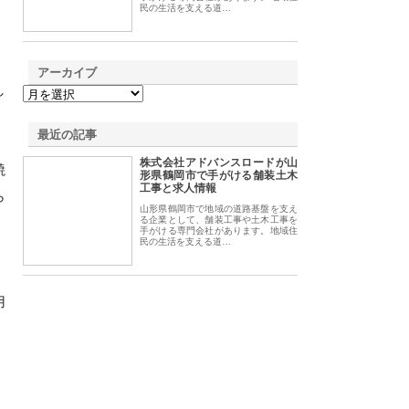
民の生活を支える道…
アーカイブ
し
最近の記事
株式会社アドバンスロードが山
焼
形県鶴岡市で手がける舗装土木
工事と求人情報
ら
山形県鶴岡市で地域の道路基盤を支え
る企業として、舗装工事や土木工事を
手がける専門会社があります。地域住
民の生活を支える道…
、
用