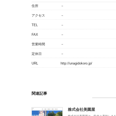
住所
－
アクセス
－
TEL
－
FAX
－
営業時間
－
定休日
－
URL
http://unagidokoro.jp/
関連記事
株式会社美園屋
株式会社美園屋は、安全と美味しさ