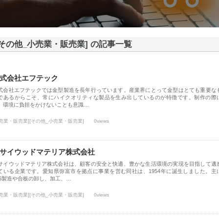
[その他_小売業・販売業] の記事一覧
式会社エフテック
式会社エフテックでは金型製造を長年行っています。産業界にとって金型はとても重要な
であるからこそ、常にハイクオリティな製品を生み出しているのが特徴です。制作の際
、環境に負担をかけないことも意識…
小売業・販売業][その他_小売業・販売業]
0views
サイウッドマテリア株式会社
サイウッドマテリア株式会社は、顧客の安全と快適、豊かな生活環境の実現を目指して邁
ている企業です。愛知県弥富市を拠点に事業を営む同社は、1954年に誕生しました。主
VS製造や合板の卸し、加工、…
小売業・販売業][その他_小売業・販売業]
0views