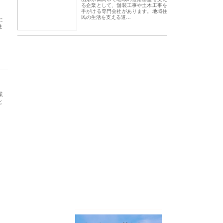
る企業として、舗装工事や土木工事を
手がける専門会社があります。地域住
民の生活を支える道…
た
ま
業
と