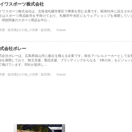
イワスポーツ株式会社
イワスポーツ株式会社は、北海道札幌市東区で事業を営む企業です。昭和51年に設立され
社はスポーツ用品販売を手掛けており、札幌市中央区にもウェアショップを展開してい
。球技関連のスポーツ用品を中心…
小売業・販売業][その他_小売業・販売業]
0views
式会社ボレー
式会社ボレーは、広島県福山市に拠点を構える企業です。統合アパレルメーカーとして企
動を展開しており、独立支援、製品支援、ブランディングからなる「3本の矢」をビジョン
て掲げています。同社が提供し…
小売業・販売業][その他_小売業・販売業]
0views