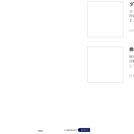
ダ
ダ
同
す
[
株
株
活
し
[