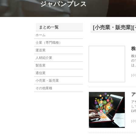
ジャパンプレス
[小売業・販売業]
まとめ一覧
ホーム
士業（専門職種）
株
運送業
株
人材紹介業
の
は
製造業
通信業
[
小売業・販売業
その他業種
ア
ア
し
L
[