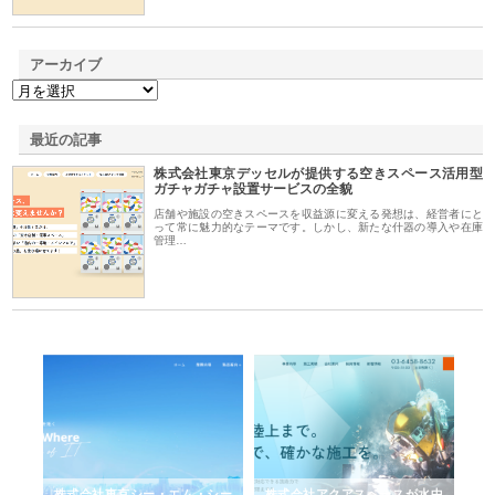
アーカイブ
最近の記事
株式会社東京デッセルが提供する空きスペース活用型
ガチャガチャ設置サービスの全貌
店舗や施設の空きスペースを収益源に変える発想は、経営者にと
って常に魅力的なテーマです。しかし、新たな什器の導入や在庫
管理…
がけ
株式会社東京シー・エム・シー
株式会社アクアスペースが水中
株