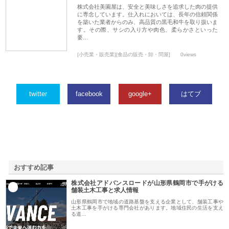
株式会社美園屋は、安全と美味しさを追求した肉の提供
に専念しています。仕入れにおいては、長年の信頼関係
を築いた業者からのみ、高品質の黒毛和牛を取り扱いま
す。その際、サシの入り方や肉色、柔らかさといった
要…
[小売業・販売業][食品の販売・卸・問屋]
0views
twitter
facebook
google+
はてブ
おすすめ記事
株式会社アドバンスロードが山形県鶴岡市で手がける
1
舗装土木工事と求人情報
山形県鶴岡市で地域の道路基盤を支える企業として、舗装工事や
土木工事を手がける専門会社があります。地域住民の生活を支え
る道…