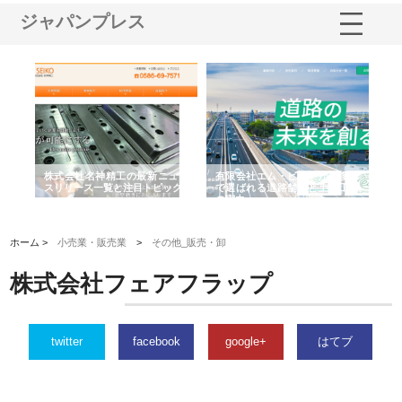
ジャパンプレス
選ば
株式会社名神精工の最新ニュー
有限会社エム・ビルドが南多摩
有
ルの
スリリース一覧と注目トピック
で選ばれる道路舗装と土木工事
ネ
の実力
ホーム >
小売業・販売業
>
その他_販売・卸
株式会社フェアフラップ
twitter
facebook
google+
はてブ