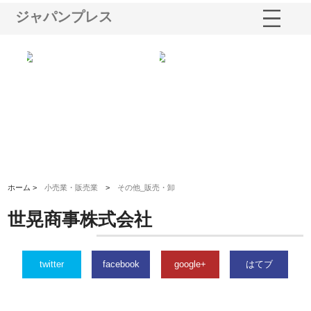
ジャパンプレス
ノー
株式会社耕文社が品川で実現す
株式会社ナカモトがホテルや店
株
の専
る販促物製作から配送までワン
舗の内装改修で選ばれ続ける理
れ
ストップ対応
由
強
ホーム >
小売業・販売業
>
その他_販売・卸
世晃商事株式会社
twitter
facebook
google+
はてブ