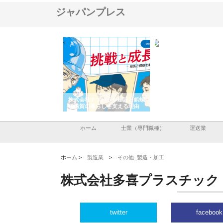
ジャパンプレス
会社が知多半島と三河
株式会社ナツハラが建設と鋲螺
株式会社メタルエースの
で叶える理想の外構空
で滋賀の暮らしを支える理由
イトが提供する充実した
容とは
ホーム
士業（専門職種）
運送業
ホーム >
製造業
>
その他_製造・加工
株式会社多喜プラスチック
twitter
facebook