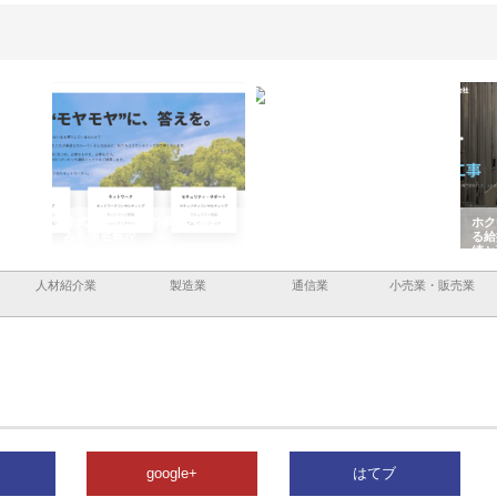
企業サ
株式会社ＣＳＡの事業内容と強
株式会社山形道路が手がける舗
ホク
情報内
みを徹底解説
装工事と土木技術の全容
る給
績と
人材紹介業
製造業
通信業
小売業・販売業
google+
はてブ