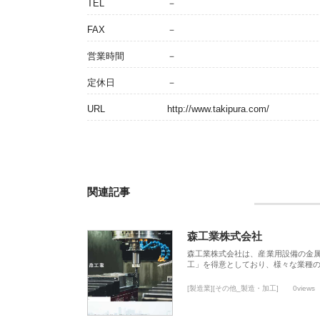
TEL
－
FAX
－
営業時間
－
定休日
－
URL
http://www.takipura.com/
関連記事
森工業株式会社
森工業株式会社は、産業用設備の金
工」を得意としており、様々な業種
[製造業][その他_製造・加工]
0views