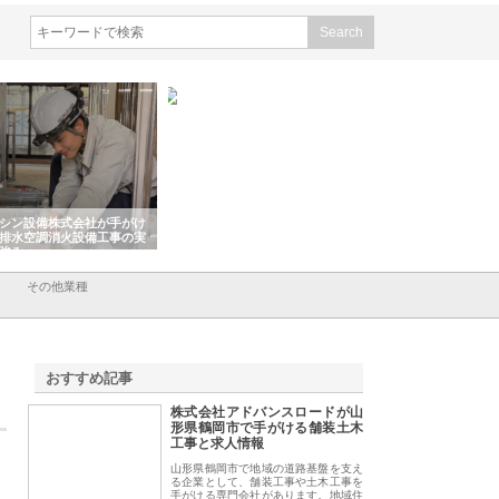
シン設備株式会社が手がけ
株式会社東京シー・エム・シー
株式会社アクアスペ
排水空調消火設備工事の実
のGISインフラ管理システム導
から陸上まで一貫施
強み
入メリット
由
その他業種
おすすめ記事
株式会社アドバンスロードが山
1
形県鶴岡市で手がける舗装土木
工事と求人情報
山形県鶴岡市で地域の道路基盤を支え
る企業として、舗装工事や土木工事を
手がける専門会社があります。地域住