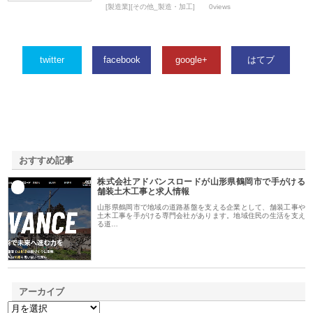
[製造業][その他_製造・加工]
0views
twitter
facebook
google+
はてブ
おすすめ記事
株式会社アドバンスロードが山形県鶴岡市で手がける
1
舗装土木工事と求人情報
山形県鶴岡市で地域の道路基盤を支える企業として、舗装工事や
土木工事を手がける専門会社があります。地域住民の生活を支え
る道…
アーカイブ