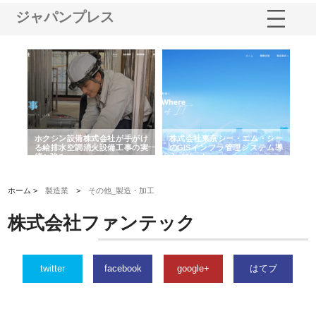
ジャパンプレス
る舗
ホクシン設備株式会社が手がけ
株式会社東京シー・エム・シー
株
る給排水空調消火設備工事の実
のGISインフラ管理システム導
か
績と強み
入メリット
由
ホーム >
製造業
>
その他_製造・加工
株式会社ファンテック
twitter
facebook
google+
はてブ