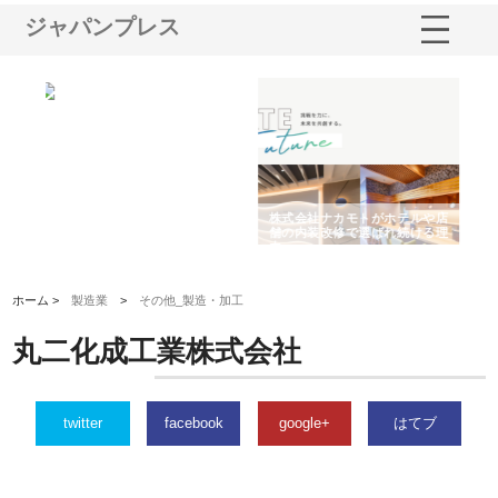
ジャパンプレス
ノー
株式会社耕文社が品川で実現す
株式会社ナカモトがホテルや店
株
の専
る販促物製作から配送までワン
舗の内装改修で選ばれ続ける理
れ
ストップ対応
由
強
ホーム >
製造業
>
その他_製造・加工
丸二化成工業株式会社
twitter
facebook
google+
はてブ