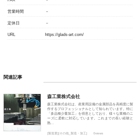
営業時間
－
定休日
－
URL
https://glads-art.com/
関連記事
森工業株式会社
森工業株式会社は、産業用設備の金属部品を高精度に製
作するプロフェッショナルとして知られています。特に
「多品種少量加工」を得意としており、様々な業種のニ
ーズに柔軟に対応しています。これまでの長い経験と
熟…
[製造業][その他_製造・加工]
0views