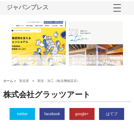
ジャパンプレス
ノー
株式会社耕文社が品川で実現す
株式会社ナカモトがホテルや店
株
の専
る販促物製作から配送までワン
舗の内装改修で選ばれ続ける理
れ
ストップ対応
由
強
ホーム >
製造業
>
製造・加工（輸送機械器具）
株式会社グラッツアート
twitter
facebook
google+
はてブ