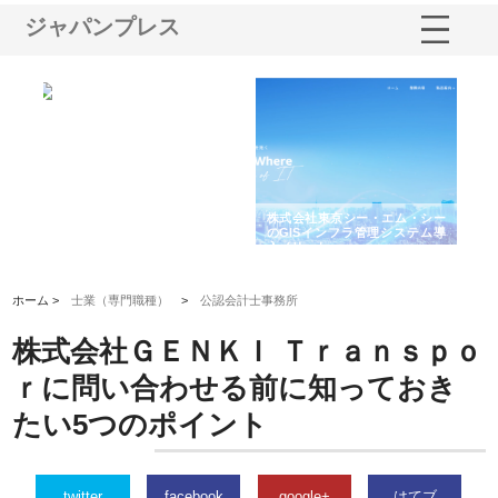
ジャパンプレス
京シー・エム・シー
株式会社アクアスペースが水中
株式会社地盤調査事務所
フラ管理システム導
から陸上まで一貫施工できる理
れ続ける理由と建設コン
由
強み
ホーム >
士業（専門職種）
>
公認会計士事務所
株式会社ＧＥＮＫＩ Ｔｒａｎｓｐｏ
ｒに問い合わせる前に知っておき
たい5つのポイント
twitter
facebook
google+
はてブ