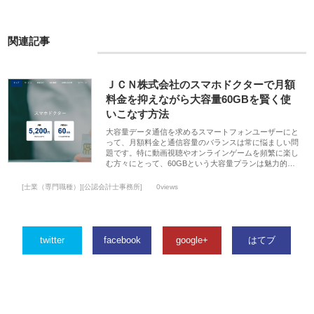
関連記事
ＪＣＮ株式会社のスマホドクターで月額
料金を抑えながら大容量60GBを賢く使
いこなす方法
大容量データ通信を求めるスマートフォンユーザーにと
って、月額料金と通信容量のバランスは常に悩ましい問
題です。特に動画視聴やオンラインゲームを頻繁に楽し
む方々にとって、60GBという大容量プランは魅力的…
[士業（専門職種）][公認会計士事務所]
0views
twitter
facebook
google+
はてブ