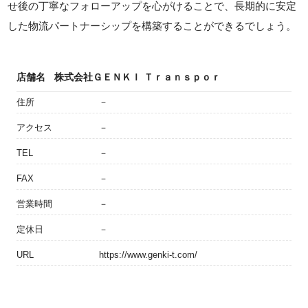
せ後の丁寧なフォローアップを心がけることで、長期的に安定
した物流パートナーシップを構築することができるでしょう。
店舗名
株式会社ＧＥＮＫＩ Ｔｒａｎｓｐｏｒ
住所
－
アクセス
－
TEL
－
FAX
－
営業時間
－
定休日
－
URL
https://www.genki-t.com/