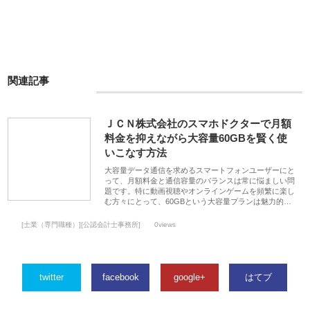
関連記事
ＪＣＮ株式会社のスマホドクターで月額
料金を抑えながら大容量60GBを賢く使
いこなす方法
大容量データ通信を求めるスマートフォンユーザーにと
って、月額料金と通信容量のバランスは常に悩ましい問
題です。特に動画視聴やオンラインゲームを頻繁に楽し
む方々にとって、60GBという大容量プランは魅力的…
[士業（専門職種）][公認会計士事務所]
0views
twitter
facebook
google+
はてブ