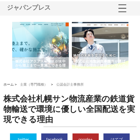
ジャパンプレス
社地盤調査事務所が選ば
株式会社名神精工の最新ニュー
有限会社エム・ビル
る理由と建設コンサルの
スリリース一覧と注目トピック
で選ばれる道路舗装
の実力
ホーム >
士業（専門職種）
>
公認会計士事務所
株式会社札幌サン物流産業の鉄道貨
物輸送で環境に優しい全国配送を実
現できる理由
twitter
facebook
google+
はてブ