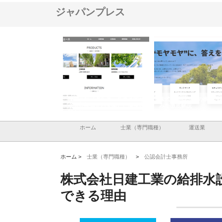
ジャパンプレス
社メタルエースの企業サ
株式会社ＣＳＡの事業内容と強
株式会社山形道路が手
提供する充実した情報内
みを徹底解説
装工事と土木技術の全
ホーム
士業（専門職種）
運送業
ホーム >
士業（専門職種）
>
公認会計士事務所
株式会社日建工業の給排水
できる理由