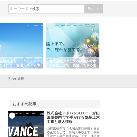
株式会社アクアスペースが水中
株式会社地盤調査事務所が選ば
株式会社名神精工
から陸上まで一貫施工できる理
れ続ける理由と建設コンサルの
スリリース一覧と
由
強み
その他業種
おすすめ記事
株式会社アドバンスロードが山
1
形県鶴岡市で手がける舗装土木
工事と求人情報
山形県鶴岡市で地域の道路基盤を支え
る企業として、舗装工事や土木工事を
手がける専門会社があります。地域住