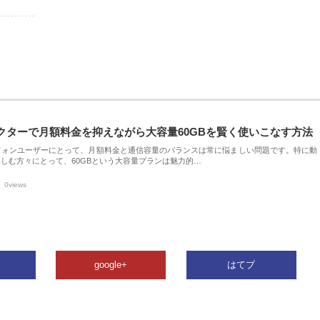
クターで月額料金を抑えながら大容量60GBを賢く使いこなす方法
フォンユーザーにとって、月額料金と通信容量のバランスは常に悩ましい問題です。特に動
しむ方々にとって、60GBという大容量プランは魅力的…
0views
google+
はてブ