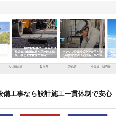
がける舗
ホクシン設備株式会社が手がけ
株式会社東京シー・エム・シー
容
る給排水空調消火設備工事の実
のGISインフラ管理システム導
績と強み
入メリット
人材紹介業
製造業
通信業
小売業・販売業
設備工事なら設計施工一貫体制で安心