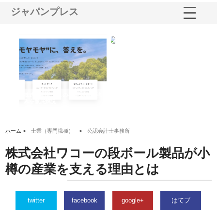
ジャパンプレス
業サ
株式会社ＣＳＡの事業内容と強
株式会社山形道路が手がける舗
ホ
報内
みを徹底解説
装工事と土木技術の全容
る
績
ホーム >
士業（専門職種）
>
公認会計士事務所
株式会社ワコーの段ボール製品が小
樽の産業を支える理由とは
twitter
facebook
google+
はてブ