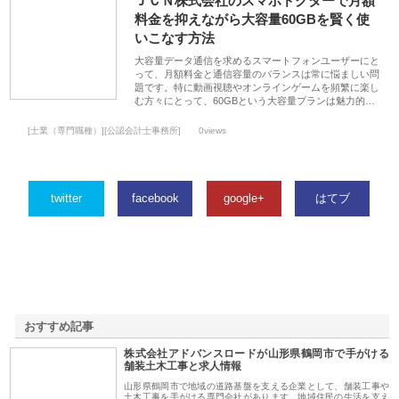
ＪＣＮ株式会社のスマホドクターで月額
料金を抑えながら大容量60GBを賢く使
いこなす方法
大容量データ通信を求めるスマートフォンユーザーにと
って、月額料金と通信容量のバランスは常に悩ましい問
題です。特に動画視聴やオンラインゲームを頻繁に楽し
む方々にとって、60GBという大容量プランは魅力的…
[士業（専門職種）][公認会計士事務所]
0views
twitter
facebook
google+
はてブ
おすすめ記事
株式会社アドバンスロードが山形県鶴岡市で手がける
1
舗装土木工事と求人情報
山形県鶴岡市で地域の道路基盤を支える企業として、舗装工事や
土木工事を手がける専門会社があります。地域住民の生活を支え