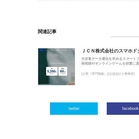
関連記事
ＪＣＮ株式会社のスマホド
大容量データ通信を求めるスマート
画視聴やオンラインゲームを頻繁に楽
[士業（専門職種）][公認会計士事務所]
twitter
facebook