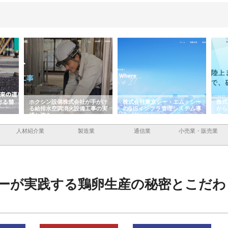
ける舗
ホクシン設備株式会社が手がけ
株式会社東京シー・エム・シー
株式
る給排水空調消火設備工事の実
のGISインフラ管理システム導
から
績と強み
入メリット
由
人材紹介業
製造業
通信業
小売業・販売業
ーが実践する鶏卵生産の秘密とこだわ