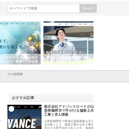
会社アクアスペースが水中
株式会社地盤調査事務所が選ば
株式会社名神精工の
陸上まで一貫施工できる理
れ続ける理由と建設コンサルの
スリリース一覧と注
強み
その他業種
おすすめ記事
株式会社アドバンスロードが山
1
形県鶴岡市で手がける舗装土木
工事と求人情報
山形県鶴岡市で地域の道路基盤を支え
る企業として、舗装工事や土木工事を
手がける専門会社があります。地域住