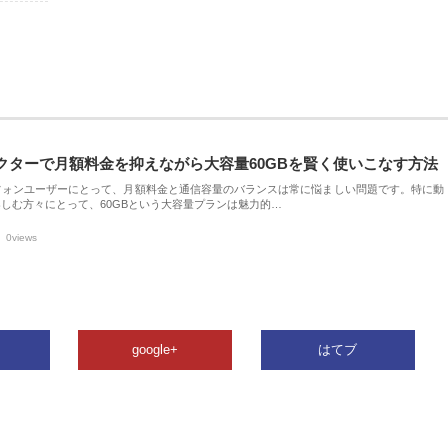
クターで月額料金を抑えながら大容量60GBを賢く使いこなす方法
フォンユーザーにとって、月額料金と通信容量のバランスは常に悩ましい問題です。特に動
しむ方々にとって、60GBという大容量プランは魅力的…
0views
google+
はてブ