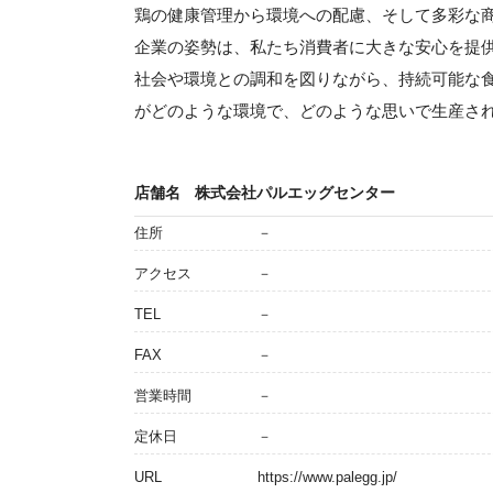
鶏の健康管理から環境への配慮、そして多彩な
企業の姿勢は、私たち消費者に大きな安心を提
社会や環境との調和を図りながら、持続可能な
がどのような環境で、どのような思いで生産さ
店舗名
株式会社パルエッグセンター
住所
－
アクセス
－
TEL
－
FAX
－
営業時間
－
定休日
－
URL
https://www.palegg.jp/