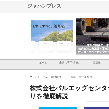
ジャパンプレス
メタルエースの企業サ
株式会社ＣＳＡの事業内容と強
株式会社山形道路が手が
供する充実した情報内
みを徹底解説
装工事と土木技術の全容
ホーム
士業（専門職種）
運送業
ホーム >
士業（専門職種）
>
公認会計士事務所
株式会社パルエッグセンタ
りを徹底解説