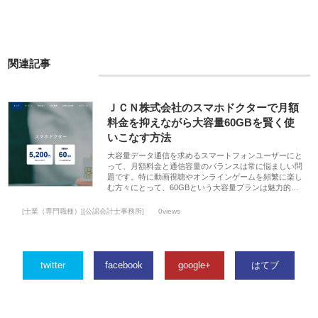
関連記事
ＪＣＮ株式会社のスマホドクターで月額
料金を抑えながら大容量60GBを賢く使
いこなす方法
大容量データ通信を求めるスマートフォンユーザーにと
って、月額料金と通信容量のバランスは常に悩ましい問
題です。特に動画視聴やオンラインゲームを頻繁に楽し
む方々にとって、60GBという大容量プランは魅力的…
[士業（専門職種）][公認会計士事務所]
0views
twitter
facebook
google+
はてブ