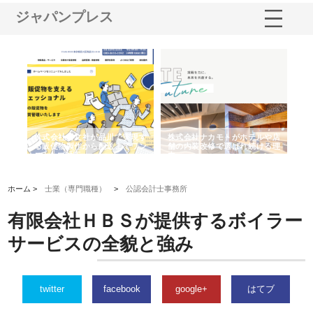
ジャパンプレス
ノー
株式会社耕文社が品川で実現す
株式会社ナカモトがホテルや店
株
の専
る販促物製作から配送までワン
舗の内装改修で選ばれ続ける理
れ
ストップ対応
由
強
ホーム >
士業（専門職種）
>
公認会計士事務所
有限会社ＨＢＳが提供するボイラー
サービスの全貌と強み
twitter
facebook
google+
はてブ