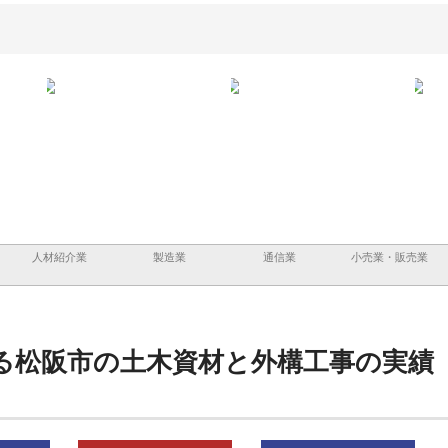
と三河
株式会社ナツハラが建設と鋲螺
株式会社メタルエースの企業サ
株式
外構空
で滋賀の暮らしを支える理由
イトが提供する充実した情報内
みを
容とは
人材紹介業
製造業
通信業
小売業・販売業
る松阪市の土木資材と外構工事の実績