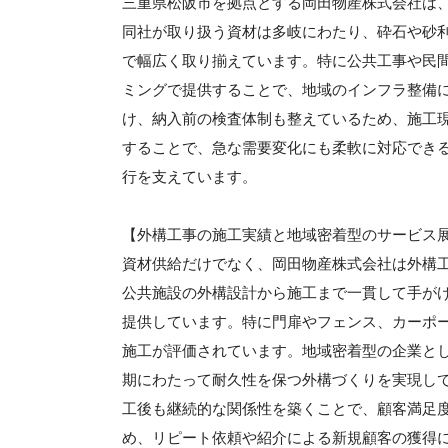
三重県松阪市を拠点とする岡田物産株式会社は
同社が取り扱う資材は多岐にわたり、砕石や砂
で幅広く取り揃えています。特に公共工事や民
ミングで提供することで、地域のインフラ整備
け、納入前の検査体制も整えているため、施工
することで、急な需要変化にも柔軟に対応でき
行を支えています。
【外構工事の施工実績と地域密着型のサービス
資材供給だけでなく、岡田物産株式会社は外構
公共施設の外構設計から施工まで一貫して手が
提供しています。特に門扉やフェンス、カーポ
施工が評価されています。地域密着型の企業と
期にわたって耐久性を保つ外構づくりを実現し
工後も継続的な関係性を築くことで、顧客満足
め、リピート依頼や紹介による新規顧客の獲得