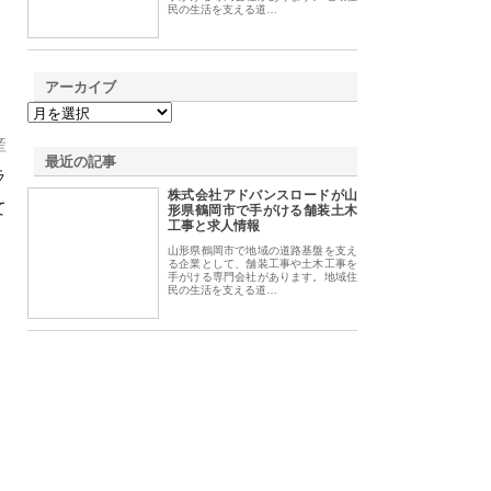
民の生活を支える道…
アーカイブ
産
最近の記事
ラ
株式会社アドバンスロードが山
て
形県鶴岡市で手がける舗装土木
工事と求人情報
山形県鶴岡市で地域の道路基盤を支え
る企業として、舗装工事や土木工事を
手がける専門会社があります。地域住
民の生活を支える道…