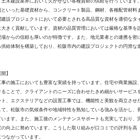
、土木建設業界において欠かせない各種資材の供給を行っています
利といった基礎資材から、コンクリート製品、鋼材、各種配管材料
間建設プロジェクトにおいて必要とされる高品質な資材を適切なタ
に大きく貢献しています。資材の品質管理においては厳格な基準を
現場からの信頼も厚いのが特徴です。また、地元業者との連携を密
る供給体制を構築しており、松阪市内の建設プロジェクトの円滑な
展開】
工事の施工においても豊富な実績を持っています。住宅や商業施設
けることで、クライアントのニーズに合わせたきめ細かいサービス
ート、エクステリアなどの設置工事では、機能性と美観を両立させ
して、松阪市の気候条件や地域特性を熟知している強みを活かし、
ています。また、施工後のメンテナンスサポートも充実しており、
度の向上に努めています。こうした取り組みが口コミでの評判を高
につながっています。