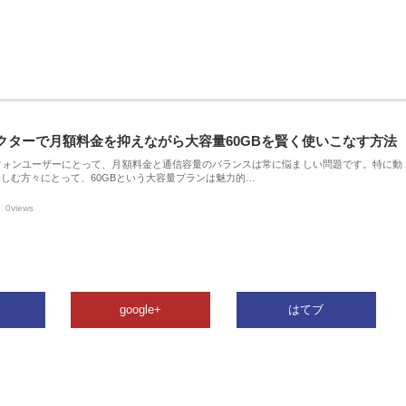
クターで月額料金を抑えながら大容量60GBを賢く使いこなす方法
フォンユーザーにとって、月額料金と通信容量のバランスは常に悩ましい問題です。特に動
しむ方々にとって、60GBという大容量プランは魅力的…
0views
google+
はてブ