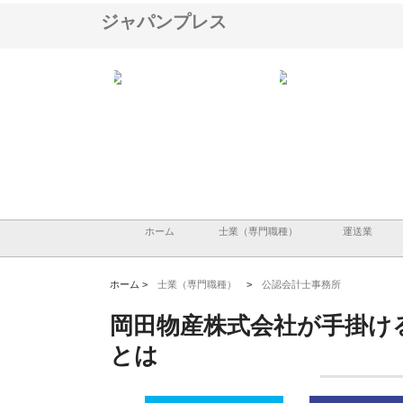
ジャパンプレス
ＯＮＯｃｏｍｐａｎｙ
株式会社アセットイノベーショ
庭楽株式会社が知多半島
ら広域配送を実現でき
ンのワンルーム投資で始める資
と名古屋で叶える理想の
産形成と老後準備
間
ホーム
士業（専門職種）
運送業
ホーム >
士業（専門職種）
>
公認会計士事務所
岡田物産株式会社が手掛け
とは