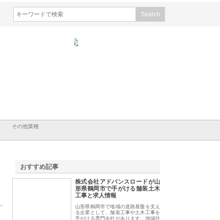
会社ＣＳＡの事業内容と強
株式会社山形道路が手がける舗
ホクシン設備株式会
徹底解説
装工事と土木技術の全容
る給排水空調消火設
績と強み
その他業種
おすすめ記事
株式会社アドバンスロードが山
1
形県鶴岡市で手がける舗装土木
工事と求人情報
山形県鶴岡市で地域の道路基盤を支え
る企業として、舗装工事や土木工事を
手がける専門会社があります。地域住