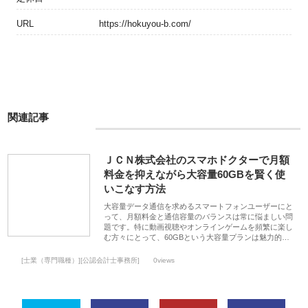
URL
https://hokuyou-b.com/
関連記事
ＪＣＮ株式会社のスマホドクターで月額
料金を抑えながら大容量60GBを賢く使
いこなす方法
大容量データ通信を求めるスマートフォンユーザーにと
って、月額料金と通信容量のバランスは常に悩ましい問
題です。特に動画視聴やオンラインゲームを頻繁に楽し
む方々にとって、60GBという大容量プランは魅力的…
[士業（専門職種）][公認会計士事務所]
0views