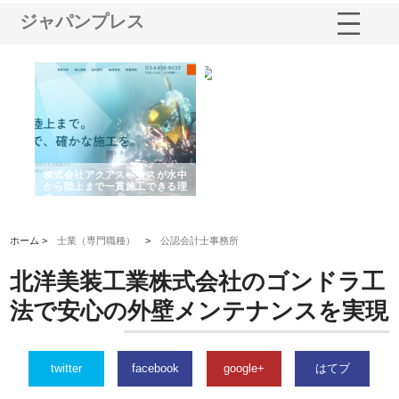
ジャパンプレス
シー
株式会社アクアスペースが水中
株式会社地盤調査事務所が選ば
株
ム導
から陸上まで一貫施工できる理
れ続ける理由と建設コンサルの
ス
由
強み
ホーム >
士業（専門職種）
>
公認会計士事務所
北洋美装工業株式会社のゴンドラ工
法で安心の外壁メンテナンスを実現
twitter
facebook
google+
はてブ