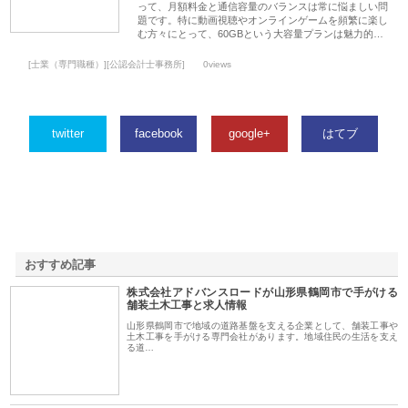
って、月額料金と通信容量のバランスは常に悩ましい問
題です。特に動画視聴やオンラインゲームを頻繁に楽し
む方々にとって、60GBという大容量プランは魅力的…
[士業（専門職種）][公認会計士事務所]
0views
twitter
facebook
google+
はてブ
おすすめ記事
株式会社アドバンスロードが山形県鶴岡市で手がける
1
舗装土木工事と求人情報
山形県鶴岡市で地域の道路基盤を支える企業として、舗装工事や
土木工事を手がける専門会社があります。地域住民の生活を支え
る道…