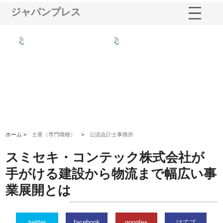
ジャパンプレス
業サ
株式会社ＣＳＡの事業内容と強
株式会社山形道路が手がける舗
ホ
報内
みを徹底解説
装工事と土木技術の全容
る
績
ホーム >
士業（専門職種）
>
公認会計士事務所
スミセキ・コンテック株式会社が
手がける建設から物流まで幅広い事
業展開とは
twitter
facebook
google+
はてブ