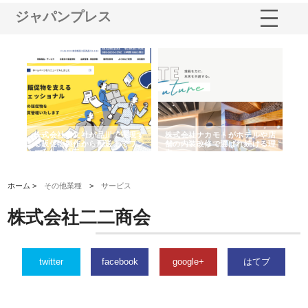
ジャパンプレス
ノー
株式会社耕文社が品川で実現す
株式会社ナカモトがホテルや店
株
の専
る販促物製作から配送までワン
舗の内装改修で選ばれ続ける理
れ
ストップ対応
由
強
ホーム >
その他業種
>
サービス
株式会社二二商会
twitter
facebook
google+
はてブ