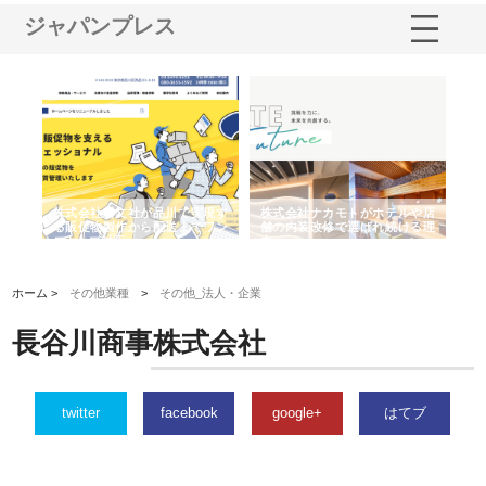
ジャパンプレス
ノー
株式会社耕文社が品川で実現す
株式会社ナカモトがホテルや店
株
の専
る販促物製作から配送までワン
舗の内装改修で選ばれ続ける理
れ
ストップ対応
由
強
ホーム >
その他業種
>
その他_法人・企業
長谷川商事株式会社
twitter
facebook
google+
はてブ