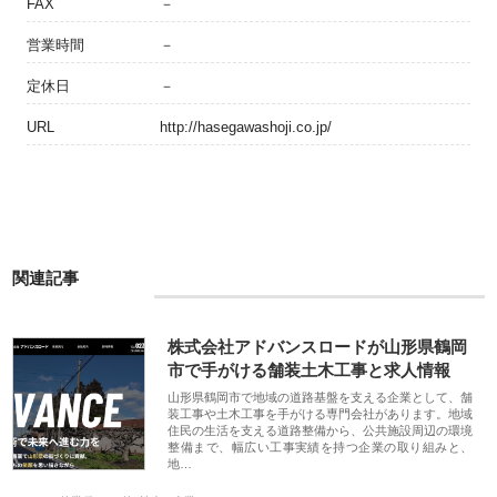
FAX
－
営業時間
－
定休日
－
URL
http://hasegawashoji.co.jp/
関連記事
株式会社アドバンスロードが山形県鶴岡
市で手がける舗装土木工事と求人情報
山形県鶴岡市で地域の道路基盤を支える企業として、舗
装工事や土木工事を手がける専門会社があります。地域
住民の生活を支える道路整備から、公共施設周辺の環境
整備まで、幅広い工事実績を持つ企業の取り組みと、
地…