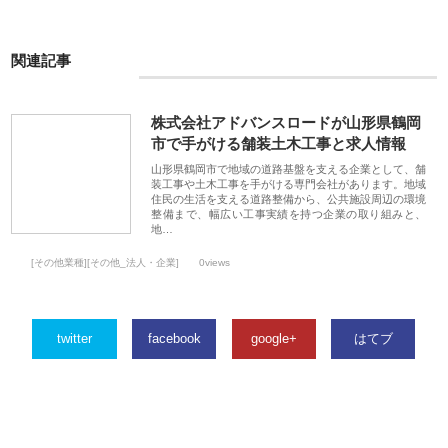
関連記事
株式会社アドバンスロードが山形県鶴岡
市で手がける舗装土木工事と求人情報
山形県鶴岡市で地域の道路基盤を支える企業として、舗
装工事や土木工事を手がける専門会社があります。地域
住民の生活を支える道路整備から、公共施設周辺の環境
整備まで、幅広い工事実績を持つ企業の取り組みと、
地…
[その他業種][その他_法人・企業]
0views
twitter
facebook
google+
はてブ