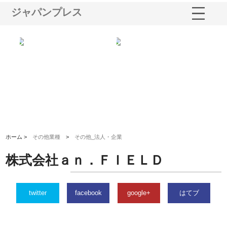
ジャパンプレス
ｎｙ
株式会社アセットイノベーショ
庭楽株式会社が知多半島と三河
株
でき
ンのワンルーム投資で始める資
と名古屋で叶える理想の外構空
で
産形成と老後準備
間
ホーム >
その他業種
>
その他_法人・企業
株式会社ａｎ．ＦＩＥＬＤ
twitter
facebook
google+
はてブ