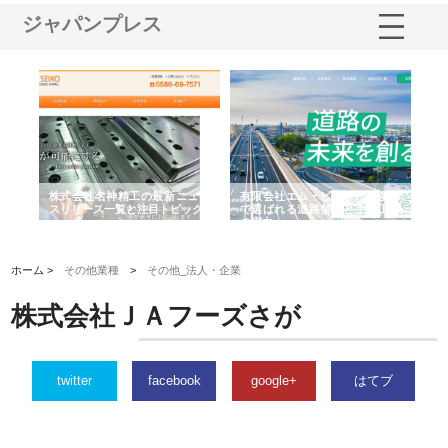
ジャパンプレス
選ば
株式会社名神精工の最新ニュー
有限会社エム・ビルドが南多摩
有
ルの
スリリース一覧と注目トピック
で選ばれる道路舗装と土木工事
ネ
の実力
ホーム >
その他業種
>
その他_法人・企業
株式会社ＪＡフーズさが
twitter
facebook
google+
はてブ