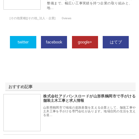
整備まで、幅広い工事実績を持つ企業の取り組みと、
地…
[その他業種][その他_法人・企業]
0views
twitter
facebook
google+
はてブ
おすすめ記事
株式会社アドバンスロードが山形県鶴岡市で手がける
1
舗装土木工事と求人情報
山形県鶴岡市で地域の道路基盤を支える企業として、舗装工事や
土木工事を手がける専門会社があります。地域住民の生活を支え
る道…