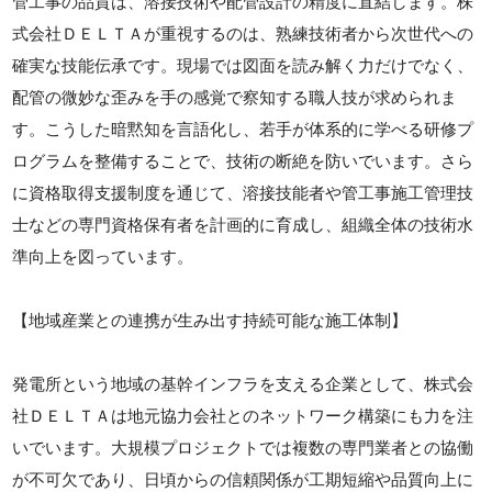
管工事の品質は、溶接技術や配管設計の精度に直結します。株
式会社ＤＥＬＴＡが重視するのは、熟練技術者から次世代への
確実な技能伝承です。現場では図面を読み解く力だけでなく、
配管の微妙な歪みを手の感覚で察知する職人技が求められま
す。こうした暗黙知を言語化し、若手が体系的に学べる研修プ
ログラムを整備することで、技術の断絶を防いでいます。さら
に資格取得支援制度を通じて、溶接技能者や管工事施工管理技
士などの専門資格保有者を計画的に育成し、組織全体の技術水
準向上を図っています。
【地域産業との連携が生み出す持続可能な施工体制】
発電所という地域の基幹インフラを支える企業として、株式会
社ＤＥＬＴＡは地元協力会社とのネットワーク構築にも力を注
いでいます。大規模プロジェクトでは複数の専門業者との協働
が不可欠であり、日頃からの信頼関係が工期短縮や品質向上に