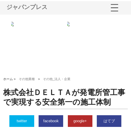
ジャパンプレス
る舗
ホクシン設備株式会社が手がけ
株式会社東京シー・エム・シー
株
る給排水空調消火設備工事の実
のGISインフラ管理システム導
か
績と強み
入メリット
由
ホーム >
その他業種
>
その他_法人・企業
株式会社ＤＥＬＴＡが発電所管工事
で実現する安全第一の施工体制
twitter
facebook
google+
はてブ