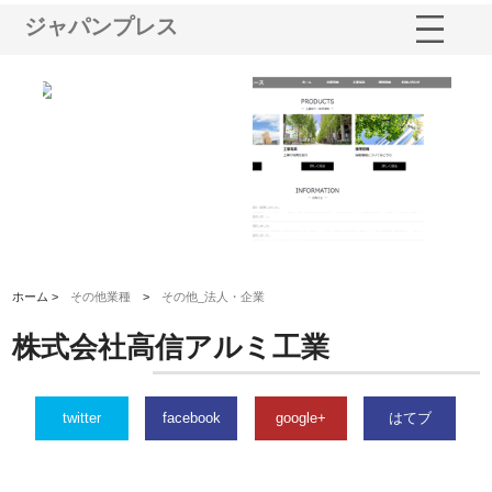
ジャパンプレス
三河
株式会社ナツハラが建設と鋲螺
株式会社メタルエースの企業サ
株
構空
で滋賀の暮らしを支える理由
イトが提供する充実した情報内
み
容とは
ホーム >
その他業種
>
その他_法人・企業
株式会社高信アルミ工業
twitter
facebook
google+
はてブ