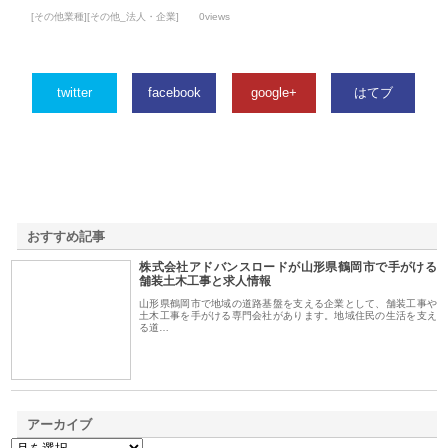
[その他業種][その他_法人・企業]
0views
twitter
facebook
google+
はてブ
おすすめ記事
株式会社アドバンスロードが山形県鶴岡市で手がける
1
舗装土木工事と求人情報
山形県鶴岡市で地域の道路基盤を支える企業として、舗装工事や
土木工事を手がける専門会社があります。地域住民の生活を支え
る道…
アーカイブ