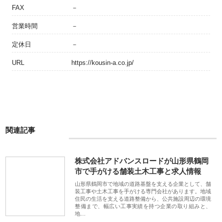
FAX
－
営業時間
－
定休日
－
URL
https://kousin-a.co.jp/
関連記事
株式会社アドバンスロードが山形県鶴岡
市で手がける舗装土木工事と求人情報
山形県鶴岡市で地域の道路基盤を支える企業として、舗
装工事や土木工事を手がける専門会社があります。地域
住民の生活を支える道路整備から、公共施設周辺の環境
整備まで、幅広い工事実績を持つ企業の取り組みと、
地…