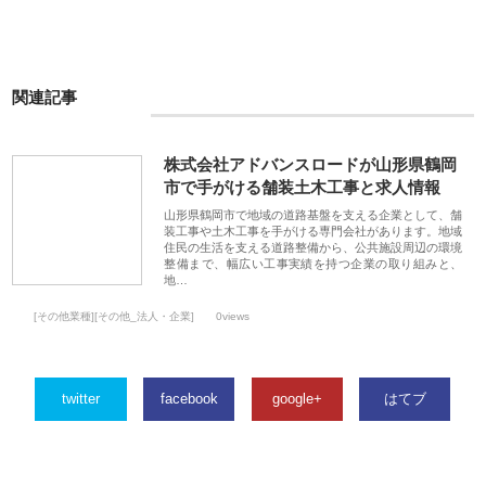
関連記事
株式会社アドバンスロードが山形県鶴岡
市で手がける舗装土木工事と求人情報
山形県鶴岡市で地域の道路基盤を支える企業として、舗
装工事や土木工事を手がける専門会社があります。地域
住民の生活を支える道路整備から、公共施設周辺の環境
整備まで、幅広い工事実績を持つ企業の取り組みと、
地…
[その他業種][その他_法人・企業]
0views
twitter
facebook
google+
はてブ