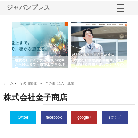
ジャパンプレス
シー
株式会社アクアスペースが水中
株式会社地盤調査事務所が選ば
株
ム導
から陸上まで一貫施工できる理
れ続ける理由と建設コンサルの
ス
由
強み
ホーム >
その他業種
>
その他_法人・企業
株式会社金子商店
twitter
facebook
google+
はてブ