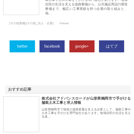
住民の生活を支える道路整備から、公共施設周辺の環境
整備まで、幅広い工事実績を持つ企業の取り組みと、
地…
[その他業種][その他_法人・企業]
0views
twitter
facebook
google+
はてブ
おすすめ記事
株式会社アドバンスロードが山形県鶴岡市で手がける
1
舗装土木工事と求人情報
山形県鶴岡市で地域の道路基盤を支える企業として、舗装工事や
土木工事を手がける専門会社があります。地域住民の生活を支え
る道…