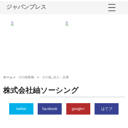
ジャパンプレス
業サ
株式会社ＣＳＡの事業内容と強
株式会社山形道路が手がける舗
ホ
報内
みを徹底解説
装工事と土木技術の全容
る
績
ホーム >
その他業種
>
その他_法人・企業
株式会社紬ソーシング
twitter
facebook
google+
はてブ