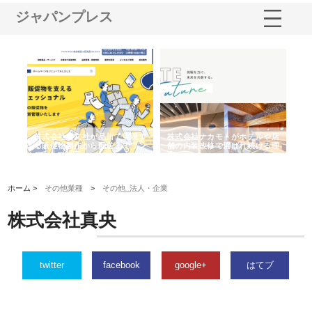
ジャパンプレス
ノー
株式会社耕文社が品川で実現す
株式会社ナカモトがホテルや店
株
の専
る販促物製作から配送までワン
舗の内装改修で選ばれ続ける理
れ
ストップ対応
由
強
ホーム >
その他業種
>
その他_法人・企業
株式会社真央
twitter
facebook
google+
はてブ