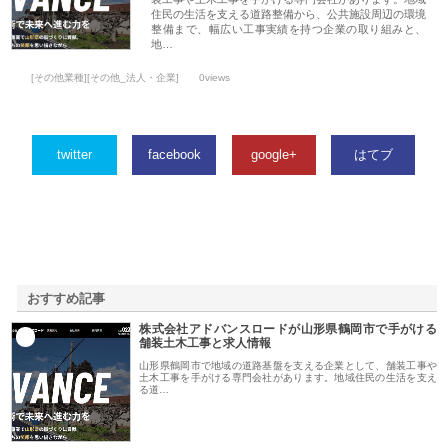
住民の生活を支える道路整備から、公共施設周辺の環境
整備まで、幅広い工事実績を持つ企業の取り組みと、
地…
[その他業種][その他_法人・企業]
0views
twitter
facebook
google+
はてブ
おすすめ記事
株式会社アドバンスロードが山形県鶴岡市で手がける
1
舗装土木工事と求人情報
山形県鶴岡市で地域の道路基盤を支える企業として、舗装工事や
土木工事を手がける専門会社があります。地域住民の生活を支え
る道…