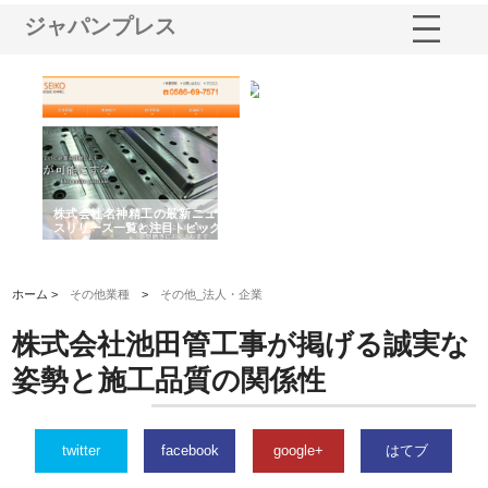
ジャパンプレス
株式会社名神精工の最新ニュー
有限会社エム・ビルドが南多摩
有限会社
スリリース一覧と注目トピック
で選ばれる道路舗装と土木工事
ネームと
の実力
ホーム >
その他業種
>
その他_法人・企業
株式会社池田管工事が掲げる誠実な
姿勢と施工品質の関係性
twitter
facebook
google+
はてブ