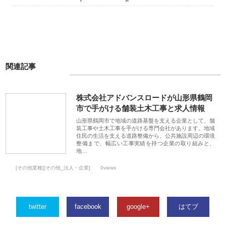
関連記事
株式会社アドバンスロードが山形県鶴岡
市で手がける舗装土木工事と求人情報
山形県鶴岡市で地域の道路基盤を支える企業として、舗
装工事や土木工事を手がける専門会社があります。地域
住民の生活を支える道路整備から、公共施設周辺の環境
整備まで、幅広い工事実績を持つ企業の取り組みと、
地…
[その他業種][その他_法人・企業]
0views
twitter
facebook
google+
はてブ