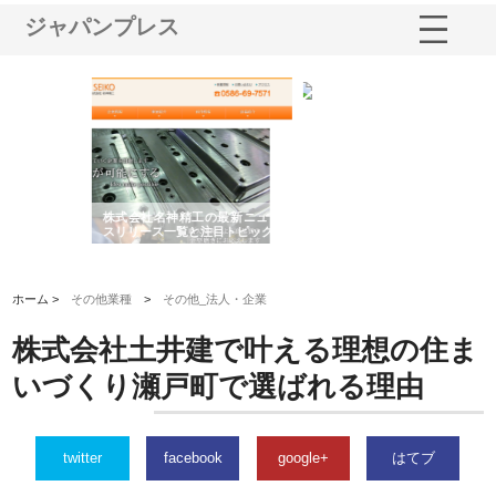
ジャパンプレス
選ば
株式会社名神精工の最新ニュー
有限会社エム・ビルドが南多摩
有
ルの
スリリース一覧と注目トピック
で選ばれる道路舗装と土木工事
ネ
の実力
ホーム >
その他業種
>
その他_法人・企業
株式会社土井建で叶える理想の住ま
いづくり瀬戸町で選ばれる理由
twitter
facebook
google+
はてブ