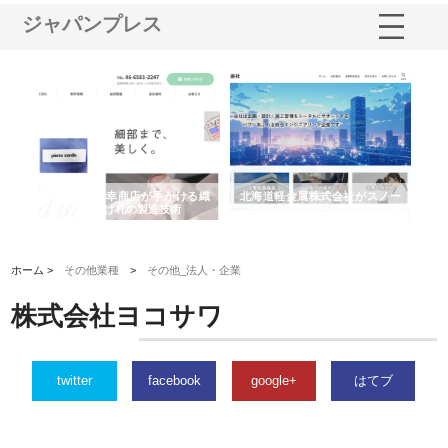
ジャパンプレス
多摩
有限会社松幸商店が手がける織
北海道軽金属株式会社がスノー
株
工事
ネームと下げ札の製造技術
フライとテーパーブロックの専
る
用ページを新設
ス
ホーム >
その他業種
>
その他_法人・企業
株式会社ヨコサワ
twitter
facebook
google+
はてブ