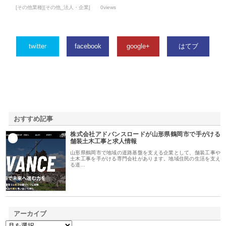
[その他業種][その他_法人・企業]
0views
twitter
facebook
google+
はてブ
おすすめ記事
株式会社アドバンスロードが山形県鶴岡市で手がける
1
舗装土木工事と求人情報
山形県鶴岡市で地域の道路基盤を支える企業として、舗装工事や
土木工事を手がける専門会社があります。地域住民の生活を支え
る道…
アーカイブ