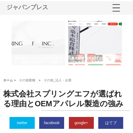
ジャパンプレス
や店
株式会社スプリングエフが選ば
桑木給食株式会社が福山市で選
株
る理
れる理由とOEMアパレル製造の
ばれる手作り弁当配達の理由
れ
強み
ホーム >
その他業種
>
その他_法人・企業
株式会社スプリングエフが選ばれ
る理由とOEMアパレル製造の強み
twitter
facebook
google+
はてブ