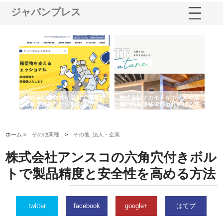
ジャパンプレス
ノー
株式会社耕文社が品川で実現す
株式会社ナカモトがホテルや店
株
の専
る販促物製作から配送までワン
舗の内装改修で選ばれ続ける理
れ
ストップ対応
由
強
ホーム >
その他業種
>
その他_法人・企業
株式会社アンスコの六角穴付きボル
トで製品精度と安全性を高める方法
twitter
facebook
google+
はてブ