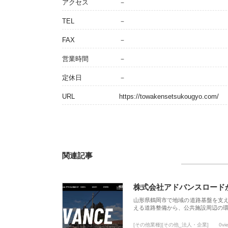
アクセス
－
TEL
－
FAX
－
営業時間
－
定休日
－
URL
https://towakensetsukougyo.com/
関連記事
株式会社アドバンスロード
山形県鶴岡市で地域の道路基盤を支
える道路整備から、公共施設周辺の
[その他業種][その他_法人・企業]
0vi