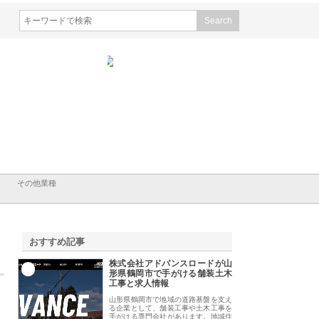
シン設備株式会社が手がけ
株式会社東京シー・エム・シー
株式会社アクアスペ
排水空調消火設備工事の実
のGISインフラ管理システム導
から陸上まで一貫施
強み
入メリット
由
その他業種
おすすめ記事
株式会社アドバンスロードが山
1
形県鶴岡市で手がける舗装土木
工事と求人情報
山形県鶴岡市で地域の道路基盤を支え
る企業として、舗装工事や土木工事を
手がける専門会社があります。地域住