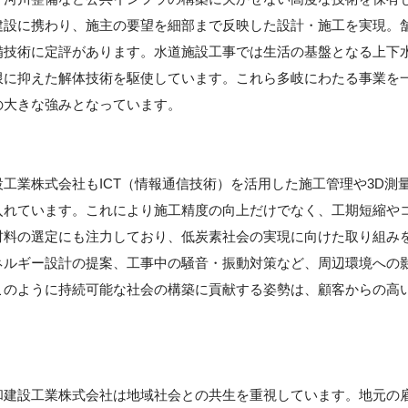
建設に携わり、施主の要望を細部まで反映した設計・施工を実現。
備技術に定評があります。水道施設工事では生活の基盤となる上下
限に抑えた解体技術を駆使しています。これら多岐にわたる事業を
の大きな強みとなっています。
工業株式会社もICT（情報通信技術）を活用した施工管理や3D測
入れています。これにより施工精度の向上だけでなく、工期短縮や
材料の選定にも注力しており、低炭素社会の実現に向けた取り組み
ネルギー設計の提案、工事中の騒音・振動対策など、周辺環境への
このように持続可能な社会の構築に貢献する姿勢は、顧客からの高
和建設工業株式会社は地域社会との共生を重視しています。地元の