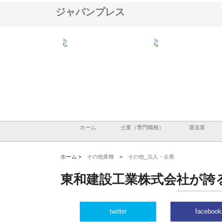
ジャパンプレス
会社が知多半島と三河
株式会社ナツハラが建設と鋲螺
株式会社メタルエースの
で叶える理想の外構空
で滋賀の暮らしを支える理由
イトが提供する充実した
容とは
ホーム
士業（専門職種）
運送業
ホーム >
その他業種
>
その他_法人・企業
東和建設工業株式会社が誇
twitter
facebook