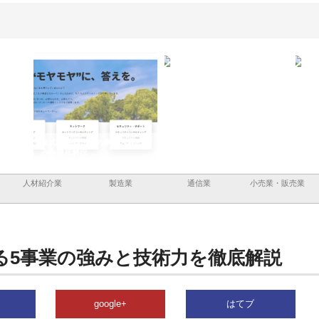
企業サ
株式会社ＣＳＡの事業内容と強
株式会社山形道路が手がける舗
ホク
情報内
みを徹底解説
装工事と土木技術の全容
る給
績と
人材紹介業
製造業
通信業
小売業・販売業
る5事業の強みと技術力を徹底解説
google+
はてブ