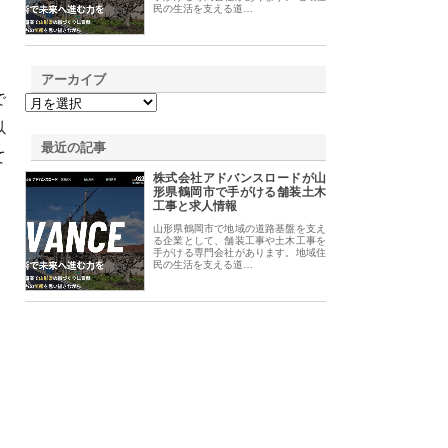
民の生活を支える道…
アーカイブ
で
以
最近の記事
て
株式会社アドバンスロードが山
形県鶴岡市で手がける舗装土木
工事と求人情報
山形県鶴岡市で地域の道路基盤を支え
る企業として、舗装工事や土木工事を
手がける専門会社があります。地域住
民の生活を支える道…
し