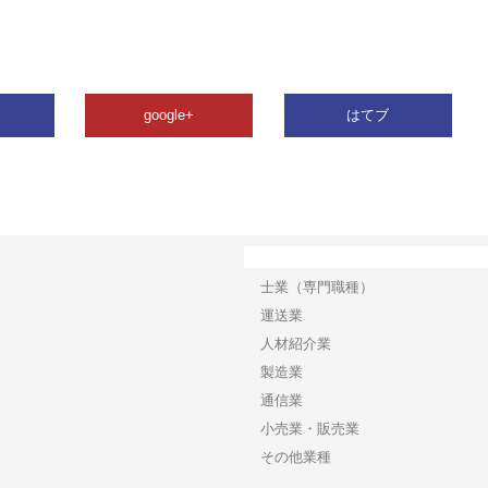
google+
はてブ
カテゴリー
士業（専門職種）
運送業
人材紹介業
製造業
通信業
小売業・販売業
その他業種