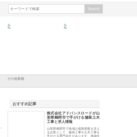
会社ＣＳＡの事業内容と強
株式会社山形道路が手がける舗
ホクシン設備株式会
徹底解説
装工事と土木技術の全容
る給排水空調消火設
績と強み
その他業種
おすすめ記事
株式会社アドバンスロードが山
1
形県鶴岡市で手がける舗装土木
工事と求人情報
山形県鶴岡市で地域の道路基盤を支え
る企業として、舗装工事や土木工事を
手がける専門会社があります。地域住