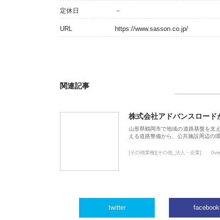
定休日
－
URL
https://www.sasson.co.jp/
関連記事
株式会社アドバンスロード
山形県鶴岡市で地域の道路基盤を支
える道路整備から、公共施設周辺の
[その他業種][その他_法人・企業]
0vi
twitter
facebook