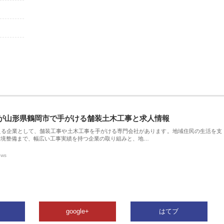
が山形県鶴岡市で手がける舗装土木工事と求人情報
える企業として、舗装工事や土木工事を手がける専門会社があります。地域住民の生活を支
環境整備まで、幅広い工事実績を持つ企業の取り組みと、地…
ews
google+
はてブ