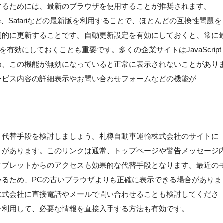
するためには、最新のブラウザを使用することが推奨されます。
crosoft Edge、Safariなどの最新版を利用することで、ほとんどの互換性問題を
期的に更新することです。自動更新設定を有効にしておくと、常に
能を有効にしておくことも重要です。多くの企業サイトはJavaScript
め、この機能が無効になっていると正常に表示されないことがあり
ービス内容の詳細表示やお問い合わせフォームなどの機能が
、代替手段を検討しましょう。札樽自動車運輸株式会社のサイトに
とがあります。このリンクは通常、トップページや警告メッセージ
タブレットからのアクセスも効果的な代替手段となります。最近の
いるため、PCの古いブラウザよりも正確に表示できる場合がありま
株式会社に直接電話やメールで問い合わせることも検討してくださ
を利用して、必要な情報を直接入手する方法も有効です。