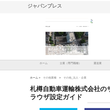
ジャパンプレス
ＯＮＯｃｏｍｐａｎｙ
株式会社アセットイノベーショ
庭楽株式会社が知多半島
ら広域配送を実現でき
ンのワンルーム投資で始める資
と名古屋で叶える理想の
産形成と老後準備
間
ホーム
士業（専門職種）
運送業
ホーム >
その他業種
>
その他_法人・企業
札樽自動車運輸株式会社の
ラウザ設定ガイド