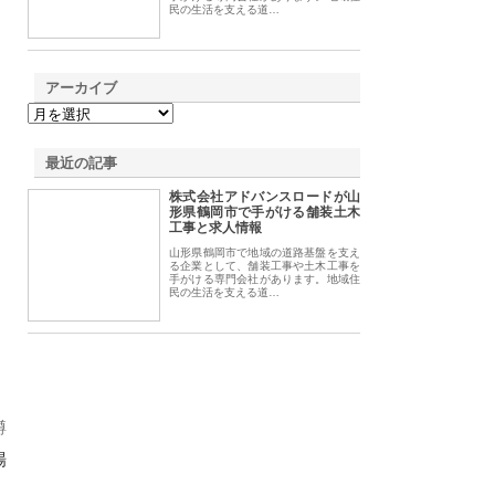
民の生活を支える道…
アーカイブ
最近の記事
株式会社アドバンスロードが山
形県鶴岡市で手がける舗装土木
工事と求人情報
山形県鶴岡市で地域の道路基盤を支え
る企業として、舗装工事や土木工事を
手がける専門会社があります。地域住
民の生活を支える道…
、
樽
場