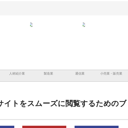
と三河
株式会社ナツハラが建設と鋲螺
株式会社メタルエースの企業サ
株式
外構空
で滋賀の暮らしを支える理由
イトが提供する充実した情報内
みを
容とは
人材紹介業
製造業
通信業
小売業・販売業
サイトをスムーズに閲覧するためのブ