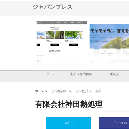
ジャパンプレス
ナツハラが建設と鋲螺
株式会社メタルエースの企業サ
株式会社ＣＳＡの事業内
暮らしを支える理由
イトが提供する充実した情報内
みを徹底解説
容とは
ホーム
士業（専門職種）
運送業
ホーム >
その他業種
>
その他_法人・企業
有限会社神田熱処理
twitter
facebook