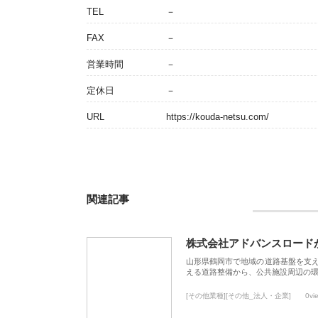
TEL
－
FAX
－
営業時間
－
定休日
－
URL
https://kouda-netsu.com/
関連記事
株式会社アドバンスロード
山形県鶴岡市で地域の道路基盤を支
える道路整備から、公共施設周辺の
[その他業種][その他_法人・企業]
0vi