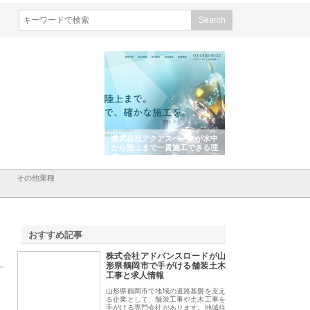
会社東京シー・エム・シー
株式会社アクアスペースが水中
株式会社地盤調査事
ISインフラ管理システム導
から陸上まで一貫施工できる理
れ続ける理由と建設
リット
由
強み
その他業種
おすすめ記事
株式会社アドバンスロードが山
1
形県鶴岡市で手がける舗装土木
工事と求人情報
山形県鶴岡市で地域の道路基盤を支え
る企業として、舗装工事や土木工事を
手がける専門会社があります。地域住