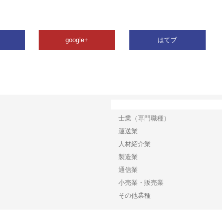
google+
はてブ
カテゴリー
士業（専門職種）
運送業
人材紹介業
製造業
通信業
小売業・販売業
その他業種
Copyright©2026【ジャパンプレス】 All Rights reserved.