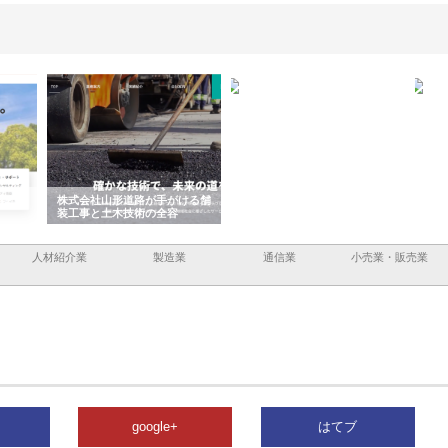
容と強
株式会社山形道路が手がける舗
ホクシン設備株式会社が手がけ
株式
装工事と土木技術の全容
る給排水空調消火設備工事の実
のG
績と強み
入メ
人材紹介業
製造業
通信業
小売業・販売業
google+
はてブ