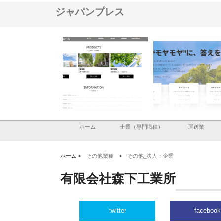
ジャパンプレス
ナツハラが建設と鋲螺
株式会社メタルエースの企業サ
株式会社ＣＳＡの事業内
暮らしを支える理由
イトが提供する充実した情報内
みを徹底解説
容とは
ホーム
士業（専門職種）
運送業
ホーム >
その他業種
>
その他_法人・企業
有限会社森下工業所
twitter
facebook