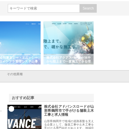
会社東京シー・エム・シー
株式会社アクアスペースが水中
株式会社地盤調査事
ISインフラ管理システム導
から陸上まで一貫施工できる理
れ続ける理由と建設
リット
由
強み
その他業種
おすすめ記事
株式会社アドバンスロードが山
1
形県鶴岡市で手がける舗装土木
工事と求人情報
山形県鶴岡市で地域の道路基盤を支え
る企業として、舗装工事や土木工事を
手がける専門会社があります。地域住