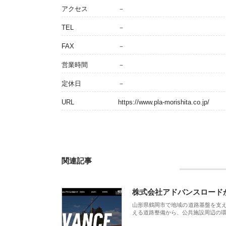
アクセス
－
TEL
－
FAX
－
営業時間
－
定休日
－
URL
https://www.pla-morishita.co.jp/
関連記事
株式会社アドバンスロード
山形県鶴岡市で地域の道路基盤を支
える道路整備から、公共施設周辺の