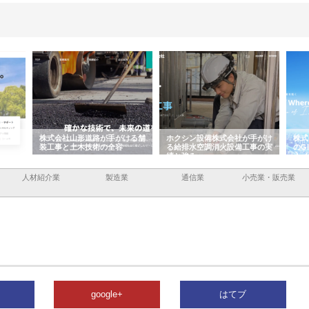
容と強
株式会社山形道路が手がける舗
ホクシン設備株式会社が手がけ
株式
装工事と土木技術の全容
る給排水空調消火設備工事の実
のG
績と強み
入メ
人材紹介業
製造業
通信業
小売業・販売業
google+
はてブ