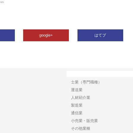
ews
google+
はてブ
カテゴリー
士業（専門職種）
運送業
人材紹介業
製造業
通信業
小売業・販売業
その他業種