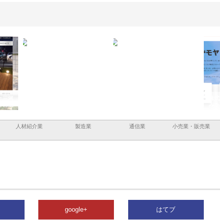
株式会社ナツハラが建設と鋲螺
株式会社メタルエースの企業サ
株式会社
で滋賀の暮らしを支える理由
イトが提供する充実した情報内
みを徹底
容とは
人材紹介業
製造業
通信業
小売業・販売業
google+
はてブ