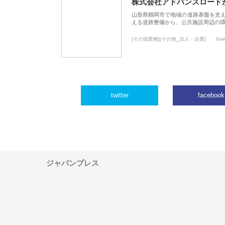
株式会社アドバンスロード
山形県鶴岡市で地域の道路基盤を支
える道路整備から、公共施設周辺の
[その他業種][その他_法人・企業]
0vi
twitter
facebook
ジャパンプレス