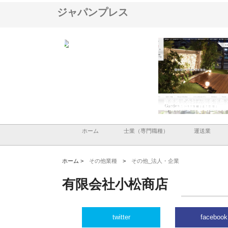
ジャパンプレス
Ｏｃｏｍｐａｎｙ
株式会社アセットイノベーショ
庭楽株式会社が知多半島と三河
域配送を実現でき
ンのワンルーム投資で始める資
と名古屋で叶える理想の外構空
産形成と老後準備
間
ホーム
士業（専門職種）
運送業
ホーム >
その他業種
>
その他_法人・企業
有限会社小松商店
twitter
facebook