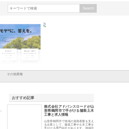
ＣＳＡの事業内容と強
株式会社山形道路が手がける舗
ホクシン設備株式会社が
解説
装工事と土木技術の全容
る給排水空調消火設備工
績と強み
その他業種
おすすめ記事
株式会社アドバンスロードが山
1
形県鶴岡市で手がける舗装土木
工事と求人情報
山形県鶴岡市で地域の道路基盤を支え
る企業として、舗装工事や土木工事を
手がける専門会社があります。地域住