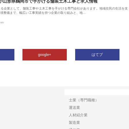
が山形県鶴岡市で手がける舗装土木工事と求人情報
える企業として、舗装工事や土木工事を手がける専門会社があります。地域住民の生活を支
環境整備まで、幅広い工事実績を持つ企業の取り組みと、地…
ews
google+
はてブ
カテゴリー
士業（専門職種）
運送業
人材紹介業
製造業