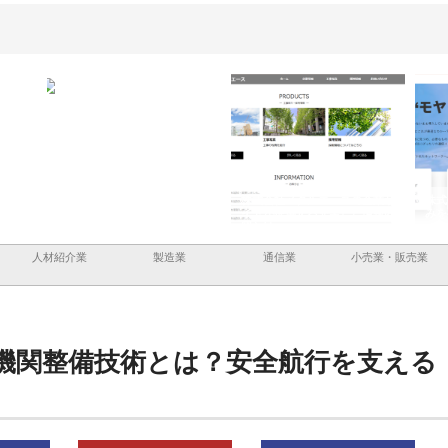
と三河
株式会社ナツハラが建設と鋲螺
株式会社メタルエースの企業サ
株式
外構空
で滋賀の暮らしを支える理由
イトが提供する充実した情報内
みを
容とは
人材紹介業
製造業
通信業
小売業・販売業
機関整備技術とは？安全航行を支える