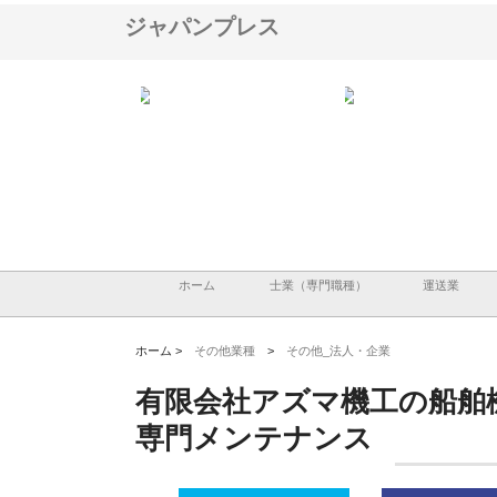
ジャパンプレス
ＯＮＯｃｏｍｐａｎｙ
株式会社アセットイノベーショ
庭楽株式会社が知多半島
ら広域配送を実現でき
ンのワンルーム投資で始める資
と名古屋で叶える理想の
産形成と老後準備
間
ホーム
士業（専門職種）
運送業
ホーム >
その他業種
>
その他_法人・企業
有限会社アズマ機工の船舶
専門メンテナンス