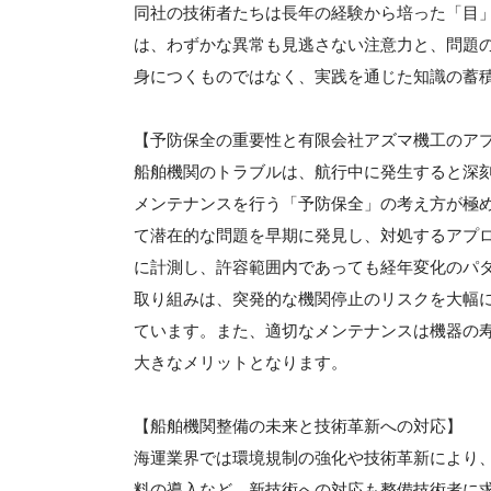
同社の技術者たちは長年の経験から培った「目
は、わずかな異常も見逃さない注意力と、問題
身につくものではなく、実践を通じた知識の蓄
【予防保全の重要性と有限会社アズマ機工のア
船舶機関のトラブルは、航行中に発生すると深
メンテナンスを行う「予防保全」の考え方が極
て潜在的な問題を早期に発見し、対処するアプ
に計測し、許容範囲内であっても経年変化のパ
取り組みは、突発的な機関停止のリスクを大幅
ています。また、適切なメンテナンスは機器の
大きなメリットとなります。
【船舶機関整備の未来と技術革新への対応】
海運業界では環境規制の強化や技術革新により
料の導入など、新技術への対応も整備技術者に