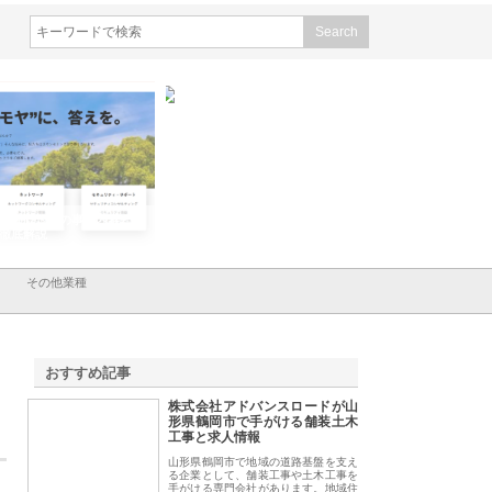
会社ＣＳＡの事業内容と強
株式会社山形道路が手がける舗
ホクシン設備株式会
徹底解説
装工事と土木技術の全容
る給排水空調消火設
績と強み
その他業種
おすすめ記事
株式会社アドバンスロードが山
1
形県鶴岡市で手がける舗装土木
工事と求人情報
山形県鶴岡市で地域の道路基盤を支え
る企業として、舗装工事や土木工事を
手がける専門会社があります。地域住