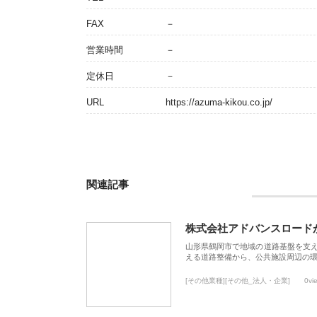
FAX
－
営業時間
－
定休日
－
URL
https://azuma-kikou.co.jp/
関連記事
株式会社アドバンスロード
山形県鶴岡市で地域の道路基盤を支
える道路整備から、公共施設周辺の
[その他業種][その他_法人・企業]
0vi