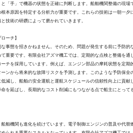
」と「手」で機器の状態を正確に判断します。船舶機関整備の現場
の根本原因を特定する分析力が重要です。これらの技術は一朝一夕
積と技術の研鑽によって磨かれていきます。
プローチ】
刻な事態を招きかねません。そのため、問題が発生する前に予防的
めて重要です。有限会社アズマ機工では、定期的な点検と整備を通
ローチを採用しています。例えば、エンジン部品の摩耗状態を定期
ターンから将来的な故障リスクを予測します。このような予防保全
に低減し、船舶の安全運航と運航スケジュールの信頼性向上に貢献
寿命を延ばし、長期的なコスト削減にもつながる点で船主にとって
、船舶機関も進化を続けています。電子制御エンジンの普及や代替
求められる重要なスキルとなっています。有限会社アズマ機工では