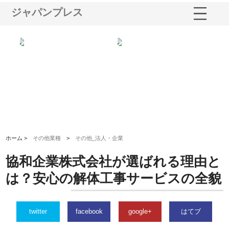
ジャパンプレス
る舗
ホクシン設備株式会社が手がけ
株式会社東京シー・エム・シー
株
る給排水空調消火設備工事の実
のGISインフラ管理システム導
か
績と強み
入メリット
由
ホーム >
その他業種
>
その他_法人・企業
協和企業株式会社が選ばれる理由と
は？安心の解体工事サービスの全貌
twitter
facebook
google+
はてブ