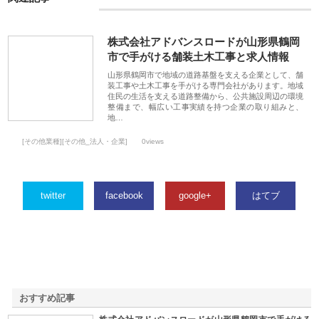
株式会社アドバンスロードが山形県鶴岡
市で手がける舗装土木工事と求人情報
山形県鶴岡市で地域の道路基盤を支える企業として、舗
装工事や土木工事を手がける専門会社があります。地域
住民の生活を支える道路整備から、公共施設周辺の環境
整備まで、幅広い工事実績を持つ企業の取り組みと、
地…
[その他業種][その他_法人・企業]
0views
twitter
facebook
google+
はてブ
おすすめ記事