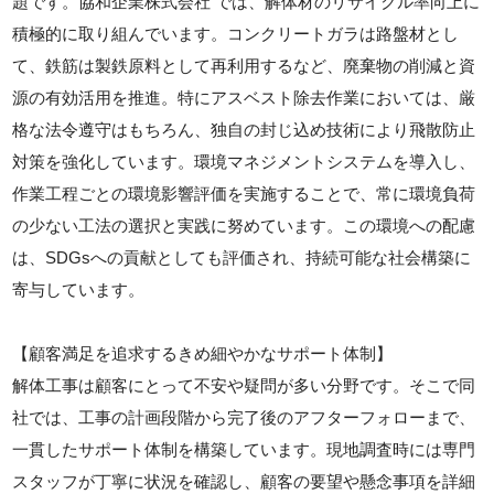
題です。協和企業株式会社 では、解体材のリサイクル率向上に
積極的に取り組んでいます。コンクリートガラは路盤材とし
て、鉄筋は製鉄原料として再利用するなど、廃棄物の削減と資
源の有効活用を推進。特にアスベスト除去作業においては、厳
格な法令遵守はもちろん、独自の封じ込め技術により飛散防止
対策を強化しています。環境マネジメントシステムを導入し、
作業工程ごとの環境影響評価を実施することで、常に環境負荷
の少ない工法の選択と実践に努めています。この環境への配慮
は、SDGsへの貢献としても評価され、持続可能な社会構築に
寄与しています。
【顧客満足を追求するきめ細やかなサポート体制】
解体工事は顧客にとって不安や疑問が多い分野です。そこで同
社では、工事の計画段階から完了後のアフターフォローまで、
一貫したサポート体制を構築しています。現地調査時には専門
スタッフが丁寧に状況を確認し、顧客の要望や懸念事項を詳細