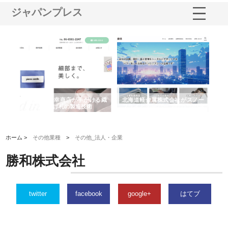
ジャパンプレス
有限会社松幸商店が手がける織
北海道軽金属株式会社がスノー
株式会社
ネームと下げ札の製造技術
フライとテーパーブロックの専
る販促物
用ページを新設
ストップ
ホーム >
その他業種
>
その他_法人・企業
勝和株式会社
twitter
facebook
google+
はてブ