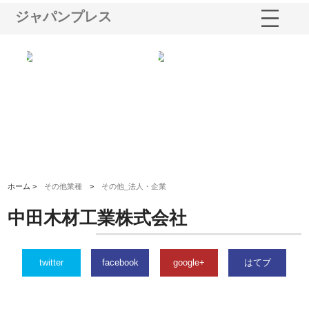
ジャパンプレス
多摩
有限会社松幸商店が手がける織
北海道軽金属株式会社がスノー
株
工事
ネームと下げ札の製造技術
フライとテーパーブロックの専
る
用ページを新設
ス
ホーム >
その他業種
>
その他_法人・企業
中田木材工業株式会社
twitter
facebook
google+
はてブ