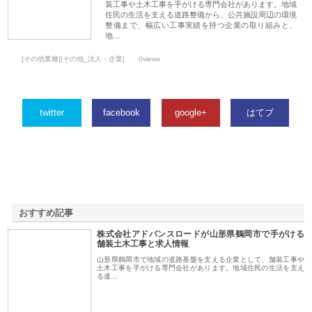
装工事や土木工事を手がける専門会社があります。地域
住民の生活を支える道路整備から、公共施設周辺の環境
整備まで、幅広い工事実績を持つ企業の取り組みと、
地…
[その他業種][その他_法人・企業]
0views
twitter
facebook
google+
はてブ
おすすめ記事
株式会社アドバンスロードが山形県鶴岡市で手がける
1
舗装土木工事と求人情報
山形県鶴岡市で地域の道路基盤を支える企業として、舗装工事や
土木工事を手がける専門会社があります。地域住民の生活を支え
る道…