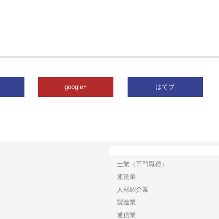
google+
はてブ
カテゴリー
士業（専門職種）
運送業
人材紹介業
製造業
通信業