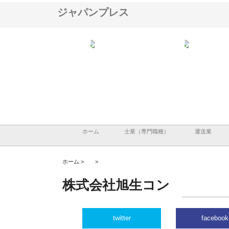
ジャパンプレス
ナツハラが建設と鋲螺
株式会社メタルエースの企業サ
株式会社ＣＳＡの事業内
暮らしを支える理由
イトが提供する充実した情報内
みを徹底解説
容とは
ホーム
士業（専門職種）
運送業
ホーム >
>
株式会社旭生コン
twitter
facebook