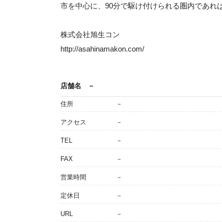
市を中心に、90分で駆け付けられる圏内であれ
株式会社旭生コン
http://asahinamakon.com/
店舗名
－
住所
－
アクセス
－
TEL
－
FAX
－
営業時間
－
定休日
－
URL
－