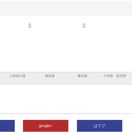
容と強
株式会社山形道路が手がける舗
ホクシン設備株式会社が手がけ
株式
装工事と土木技術の全容
る給排水空調消火設備工事の実
のG
績と強み
入メ
人材紹介業
製造業
通信業
小売業・販売業
google+
はてブ