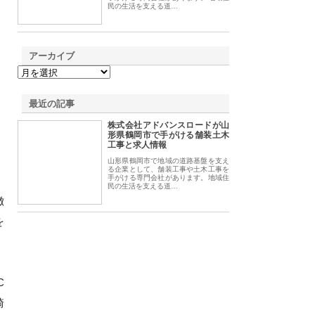
民の生活を支える道…
アーカイブ
最近の記事
株式会社アドバンスロードが山
形県鶴岡市で手がける舗装土木
工事と求人情報
山形県鶴岡市で地域の道路基盤を支え
る企業として、舗装工事や土木工事を
手がける専門会社があります。地域住
民の生活を支える道…
徴
を
C
崎