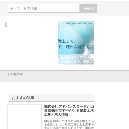
会社東京シー・エム・シー
株式会社アクアスペースが水中
株式会社地盤調査事
ISインフラ管理システム導
から陸上まで一貫施工できる理
れ続ける理由と建設
リット
由
強み
その他業種
おすすめ記事
株式会社アドバンスロードが山
1
形県鶴岡市で手がける舗装土木
工事と求人情報
山形県鶴岡市で地域の道路基盤を支え
る企業として、舗装工事や土木工事を
手がける専門会社があります。地域住