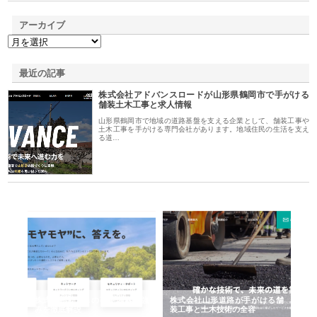
アーカイブ
最近の記事
株式会社アドバンスロードが山形県鶴岡市で手がける
舗装土木工事と求人情報
山形県鶴岡市で地域の道路基盤を支える企業として、舗装工事や
土木工事を手がける専門会社があります。地域住民の生活を支え
る道…
業サ
株式会社ＣＳＡの事業内容と強
株式会社山形道路が手がける舗
ホ
報内
みを徹底解説
装工事と土木技術の全容
る