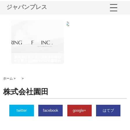
ジャパンプレス
や店
株式会社スプリングエフが選ば
桑木給食株式会社が福山市で選
株
る理
れる理由とOEMアパレル製造の
ばれる手作り弁当配達の理由
れ
強み
ホーム >
>
株式会社園田
twitter
facebook
google+
はてブ