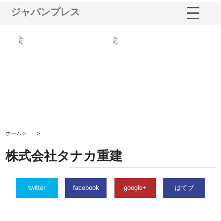
ジャパンプレス
株式会社名神精工の最新ニュー
有限会社エム・ビルドが南多摩
有限会社
スリリース一覧と注目トピック
で選ばれる道路舗装と土木工事
ネームと
の実力
ホーム >
>
株式会社タナカ重建
twitter
facebook
google+
はてブ